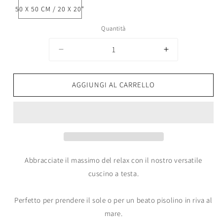
50 X 50 CM / 20 X 20"
Quantità
Diminuisci
Aumenta
quantità
quantità
per
per
AGGIUNGI AL CARRELLO
Federe
Federe
Suro
Suro
Abbracciate il massimo del relax con il nostro versatile
cuscino a testa.
Perfetto per prendere il sole o per un beato pisolino in riva al
mare.